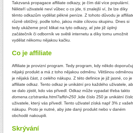
Takzvaná propagace affiliate odkazy, je čím dál více populární.
Někteří uživatelé neví vůbec o co jde, ti znalejší ví, že lze díky
těmto odkazům vydělat pěkné peníze. Z tohoto důvodu je affiliat
různě obtížný, podle toho, jakou máte cílovou skupinu. Dnes si
tedy ukážeme proč klikat na tyto odkazy, ať jste již úplný
začátečník či odborník ve světě internetu a díky tomu umožnit
vydělat někomu nějakou kačku.
Co je affiliate
Affiliate je provizní program. Tedy program, kdy někdo doporuču
nějaký produkt a má z toho nějakou odměnu. Většinou odměno
je nějaká část, z celého nákupu. Z této definice je již jasné, co je
affiliate odkaz. Tento odkaz je unikátní pro každého uživatele, a
se dalo zjistit, kdo vás přivedl. Odkaz může vypadat třeba takto
domena.cz/stranka.html?affd=250
,kde číslo 250 je unikátní čísl
uživatele, který vás přivedl. Tento uživatel získá např 3% z vaše
nákupu. Proto je nutné, aby jste daný produkt nebo v daném
obchodě nakoupili.
Skrývání