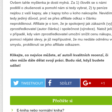
Ovšem tahle myšlenka je dosti mylná. Za 1) člověk se s námi
podělil o zkušenosti a pomohl nám si tedy vybrat, 2) ty peníze
nejdou z vaší kapsy, ale z kapsy toho u koho nakoupíte. Nevidí
tedy jediný důvod, proč se přes affiliate odkaz v článku
neprokliknout. Affiliate je o tom, že je spokojený jak zákazník (vy)
zprostředkovatel (autor článku) i společnost (výrobce). Natož ješ
v případě, kdy vám zprostředkovatel umožní snížit cenu nákupu,
pomocí nějaké slevy, je již nepřípustné, že mu nedáte odměnu v
smyslu, prokliknutí se jeho affiliate odkazem.
Klikejte, co nejvíce můžete, ať autoři kvalitních recenzí, či
slev může dále dělat svojí práci. Budu rád, když budete
sdílet!
TWEETNOUT
SDÍLET
+1
Přečtěte si
E-kniha nebo normální kniha?