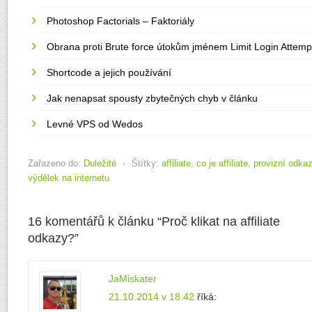
Photoshop Factorials – Faktoriály
Obrana proti Brute force útokům jménem Limit Login Attemp
Shortcode a jejich používání
Jak nenapsat spousty zbytečných chyb v článku
Levné VPS od Wedos
Zařazeno do:
Duležité
⋅
Štítky:
affiliate
,
co je affiliate
,
provizní odka
výdělek na internetu
16 komentářů k článku “
Proč klikat na affiliate
odkazy?
”
JaMiskater
21.10.2014 v 18.42
říká: