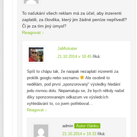
To naťukání všech reklam má za účel, aby inzerenti
zaplatili, za člověka, který jim žádné peníze nepřivedl?
Či je za tím jiný úmysl?
Reagovat
↓
JaMiskater
21.10.2014 v 18.45
říká:
Spíš to chápu tak, že naopak nezaplatí inzerenti za
proklik googlu nebo seznamu
Ale osobně to
nedělám, pod první „sponzorovaný“ výsledky hledání
jedu rovnou dolu. Nepamatuju se, že bych někdy našel
díky sponzorovanejm odkazum ve výsledcích
vyhledávání to, co jsem potřeboval…
Reagovat
↓
admin
Autor článku
21.10.2014 v 19.33
říká: