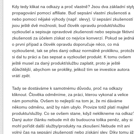
Kdy tedy klikat na odkazy a proč vlastně? Jsou dva základní styl
propagování pomocí affiliate. Buď sepsání vlastní zkušenosti a
nebo pomocí nějaké výhody (např. slevy). U sepsání zkušeností
jsou ještě dvě možnosti, buď člověk opravdu produkt/službu
vyzkoušel a sepisuje opravdové zkušenosti nebo sepisuje fiktivní
zkušenosti za účelem získat co nejvíce konverzí. Pokud se jedn
o první případ a člověk opravdu doporučuje něco, co má
vyzkoušené, tak se přes daný odkaz normálně prokliknu, protož
si dal tu práci a čas sepsat a vyzkoušet produkt. K tomu ovšem
ještě musel za daný produkt/službu zaplatit, proto je ještě
důležitější, abychom se prokliky, jelikož tím se investice autora
vrátí zpět.
Tady se dostáváme k samotnému důvodu, proč na odkazy
kliknout. Člověka odměníme, za práci, kterou vykonal a velice
nám pomohla. Ovšem to nejlepší na tom je, že mi dáváme
někomu odměnu, aniž by nám ubylo. Provize totiž platí majitel
produktu/služby. Co se ovšem stane, když neklikneme na odkaz
Daný autor článku nebude mít do budoucna tolika peněz, aby si
mohl pořídit další služby/produkty na zkoušení.Nebude mít ani
volný čas na sepsání zkušeností nebo získání slev. Díky tomu již