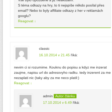
Vše bylo opožděné a již neaktuální.
S téma odkazy na hry, to ti nejspíše někdo posílal přes
email? Nebo to byly affiliate odkazy z her v reklamách
googlu?
Reagovat
↓
classic
16.10.2014 v 21.45
říká:
nevim ci si rozumime. Kouknu do popisu a kdyz me inzerat
zaujme, napisu url do adresovyho radku. tedy inzerent za me
nezaplati nic (taky aby za me neco platil:)
Reagovat
↓
admin
Autor článku
17.10.2014 v 6.49
říká: