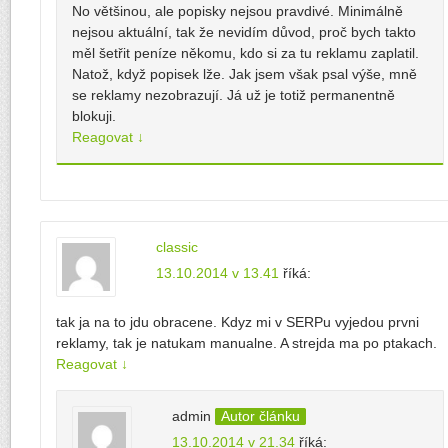
No většinou, ale popisky nejsou pravdivé. Minimálně
nejsou aktuální, tak že nevidím důvod, proč bych takto
měl šetřit peníze někomu, kdo si za tu reklamu zaplatil.
Natož, když popisek lže. Jak jsem však psal výše, mně
se reklamy nezobrazují. Já už je totiž permanentně
blokuji.
Reagovat
↓
classic
13.10.2014 v 13.41
říká:
tak ja na to jdu obracene. Kdyz mi v SERPu vyjedou prvni
reklamy, tak je natukam manualne. A strejda ma po ptakach.
Reagovat
↓
admin
Autor článku
13.10.2014 v 21.34
říká: