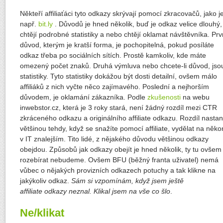
Někteří affiliaťáci tyto odkazy skrývají pomocí zkracovačů, jako j
např.
bit.ly
. Důvodů je hned několik, buď je odkaz velice dlouhý,
chtějí podrobné statistiky a nebo chtějí oklamat návštěvníka. Prv
důvod, kterým je kratší forma, je pochopitelná, pokud posíláte
odkaz třeba po sociálních sítích. Prostě kamkoliv, kde máte
omezený počet znaků. Druhá výmluva nebo chcete-li důvod, jso
statistiky. Tyto statistiky dokážou být dosti detailní, ovšem málo
affiliáků z nich vyčte něco zajímavého. Poslední a nejhorším
důvodem, je oklamání zákazníka. Podle
zkušenosti
na webu
inwebstor.cz, která je 3 roky stará, není žádný rozdíl mezi CTR
zkráceného odkazu a originálního affiliate odkazu. Rozdíl nasta
většinou tehdy, když se snažíte pomocí affiliate, vydělat na něk
v IT znalejším. Tito lidé, z nějakého důvodu většinou odkazy
obejdou. Způsobů jak odkazy obejít je hned několik, ty tu ovšem
rozebírat nebudeme. Ovšem BFU (běžný franta uživatel) nemá
vůbec o nějakých provizních odkazech potuchy a tak klikne na
jakýkoliv odkaz.
Sám si vzpomínám, když jsem ještě
affiliate odkazy neznal. Klikal jsem na vše co šlo
.
Ne/klikat