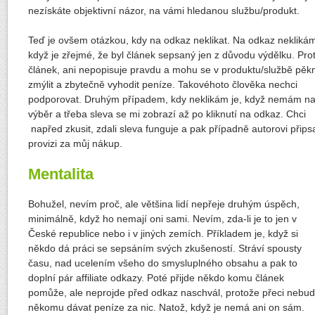
nezískáte objektivní názor, na vámi hledanou službu/produkt.
Teď je ovšem otázkou, kdy na odkaz neklikat. Na odkaz nekliká
když je zřejmé, že byl článek sepsaný jen z důvodu výdělku. Pro
článek, ani nepopisuje pravdu a mohu se v produktu/službě pěk
zmýlit a zbytečně vyhodit peníze. Takovéhoto člověka nechci
podporovat. Druhým případem, kdy neklikám je, když nemám n
výběr a třeba sleva se mi zobrazí až po kliknutí na odkaz. Chci
napřed zkusit, zdali sleva funguje a pak případně autorovi přips
provizi za můj nákup.
Mentalita
Bohužel, nevím proč, ale většina lidí nepřeje druhým úspěch,
minimálně, když ho nemají oni sami. Nevím, zda-li je to jen v
České republice nebo i v jiných zemích. Příkladem je, když si
někdo dá práci se sepsáním svých zkušeností. Stráví spousty
času, nad ucelením všeho do smysluplného obsahu a pak to
doplní pár affiliate odkazy. Poté přijde někdo komu článek
pomůže, ale neprojde před odkaz naschvál, protože přeci nebu
někomu dávat peníze za nic. Natož, když je nemá ani on sám.