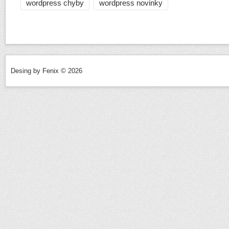
wordpress chyby
wordpress novinky
Desing by Fenix © 2026