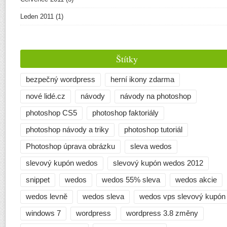
Leden 2011
(1)
Štítky
bezpečný wordpress
herní ikony zdarma
nové lidé.cz
návody
návody na photoshop
photoshop CS5
photoshop faktoriály
photoshop návody a triky
photoshop tutoriál
Photoshop úprava obrázku
sleva wedos
slevový kupón wedos
slevový kupón wedos 2012
snippet
wedos
wedos 55% sleva
wedos akcie
wedos levně
wedos sleva
wedos vps slevový kupón
windows 7
wordpress
wordpress 3.8 změny