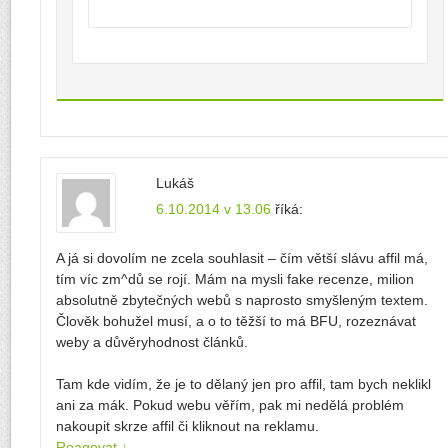
Lukáš
6.10.2014 v 13.06
říká:
A já si dovolím ne zcela souhlasit – čím větší slávu affil má,
tím víc zm^dů se rojí. Mám na mysli fake recenze, milion
absolutně zbytečných webů s naprosto smyšleným textem.
Člověk bohužel musí, a o to těžší to má BFU, rozeznávat
weby a důvěryhodnost článků.
Tam kde vidím, že je to dělaný jen pro affil, tam bych neklikl
ani za mák. Pokud webu věřím, pak mi nedělá problém
nakoupit skrze affil či kliknout na reklamu.
Reagovat
↓