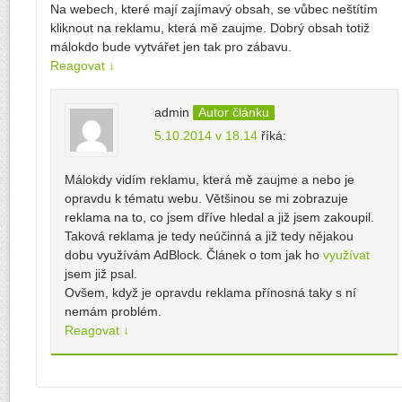
Na webech, které mají zajímavý obsah, se vůbec neštítím
kliknout na reklamu, která mě zaujme. Dobrý obsah totiž
málokdo bude vytvářet jen tak pro zábavu.
Reagovat
↓
admin
Autor článku
5.10.2014 v 18.14
říká:
Málokdy vidím reklamu, která mě zaujme a nebo je
opravdu k tématu webu. Většinou se mi zobrazuje
reklama na to, co jsem dříve hledal a již jsem zakoupil.
Taková reklama je tedy neúčinná a již tedy nějakou
dobu využívám AdBlock. Článek o tom jak ho
využívat
jsem již psal.
Ovšem, když je opravdu reklama přínosná taky s ní
nemám problém.
Reagovat
↓