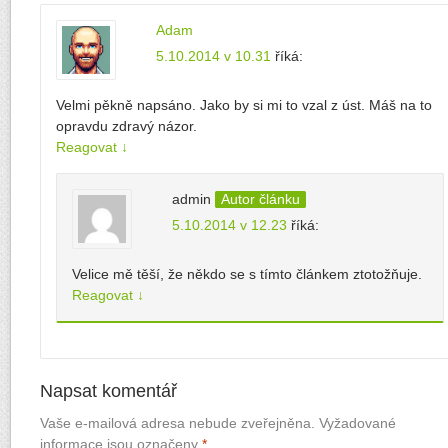
Adam
5.10.2014 v 10.31
říká:
Velmi pěkně napsáno. Jako by si mi to vzal z úst. Máš na to
opravdu zdravý názor.
Reagovat
↓
admin
Autor článku
5.10.2014 v 12.23
říká:
Velice mě těší, že někdo se s tímto článkem ztotožňuje.
Reagovat
↓
Napsat komentář
Vaše e-mailová adresa nebude zveřejněna.
Vyžadované
informace jsou označeny
*