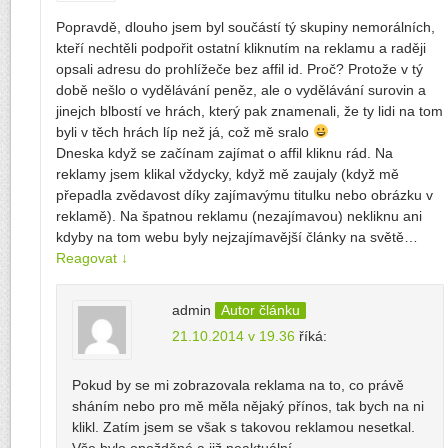
Popravdě, dlouho jsem byl součástí tý skupiny nemorálních,
kteří nechtěli podpořit ostatní kliknutím na reklamu a raději
opsali adresu do prohlížeče bez affil id. Proč? Protože v tý
době nešlo o vydělávání peněz, ale o vydělávání surovin a
jinejch blbostí ve hrách, který pak znamenali, že ty lidi na tom
byli v těch hrách líp než já, což mě sralo
Dneska když se začínam zajímat o affil kliknu rád. Na
reklamy jsem klikal vždycky, když mě zaujaly (když mě
přepadla zvědavost díky zajímavýmu titulku nebo obrázku v
reklamě). Na špatnou reklamu (nezajímavou) nekliknu ani
kdyby na tom webu byly nejzajímavější články na světě…
Reagovat
↓
admin
Autor článku
21.10.2014 v 19.36
říká:
Pokud by se mi zobrazovala reklama na to, co právě
sháním nebo pro mě měla nějaký přínos, tak bych na ni
klikl. Zatím jsem se však s takovou reklamou nesetkal.