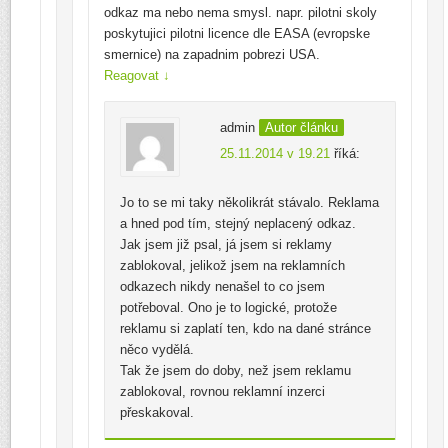
odkaz ma nebo nema smysl. napr. pilotni skoly
poskytujici pilotni licence dle EASA (evropske
smernice) na zapadnim pobrezi USA.
Reagovat
↓
admin
Autor článku
25.11.2014 v 19.21
říká:
Jo to se mi taky několikrát stávalo. Reklama
a hned pod tím, stejný neplacený odkaz.
Jak jsem již psal, já jsem si reklamy
zablokoval, jelikož jsem na reklamních
odkazech nikdy nenašel to co jsem
potřeboval. Ono je to logické, protože
reklamu si zaplatí ten, kdo na dané stránce
něco vydělá.
Tak že jsem do doby, než jsem reklamu
zablokoval, rovnou reklamní inzerci
přeskakoval.