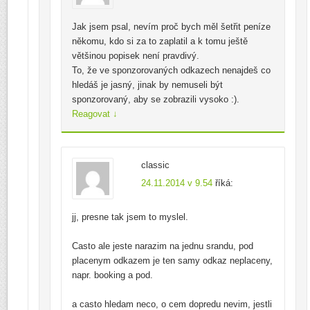
Jak jsem psal, nevím proč bych měl šetřit peníze
někomu, kdo si za to zaplatil a k tomu ještě
většinou popisek není pravdivý.
To, že ve sponzorovaných odkazech nenajdeš co
hledáš je jasný, jinak by nemuseli být
sponzorovaný, aby se zobrazili vysoko :).
Reagovat
↓
classic
24.11.2014 v 9.54
říká:
jj, presne tak jsem to myslel.
Casto ale jeste narazim na jednu srandu, pod
placenym odkazem je ten samy odkaz neplaceny,
napr. booking a pod.
a casto hledam neco, o cem dopredu nevim, jestli