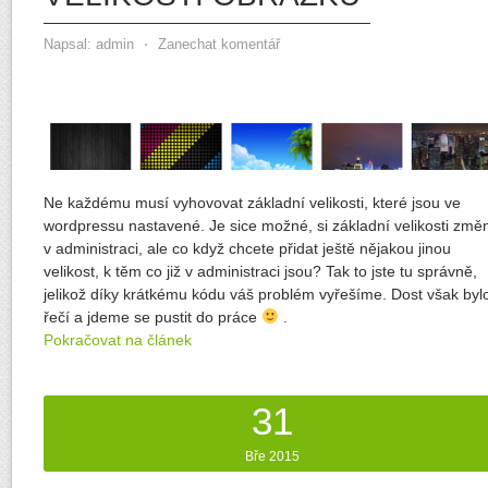
Napsal:
admin
⋅
Zanechat komentář
Ne každému musí vyhovovat základní velikosti, které jsou ve
wordpressu nastavené. Je sice možné, si základní velikosti změn
v administraci, ale co když chcete přidat ještě nějakou jinou
velikost, k těm co již v administraci jsou? Tak to jste tu správně,
jelikož díky krátkému kódu váš problém vyřešíme. Dost však byl
řečí a jdeme se pustit do práce
.
Pokračovat na článek
31
Bře 2015