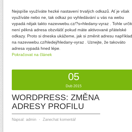
Nejspíše využíváte hezké nastavení trvalých odkazů. Ať je však
využíváte nebo ne, tak odkaz po vyhledávání u vás na webu
vypadá nějak takto nazevwebu.cz/?s=hledany-vyraz . Tohle určit
není pěkná adresa obzvlášť pokud máte aktivované přátelské
odkazy. Proto si dneska ukážeme, jak si změnit adresu napříkla
na nazevwebu.cz/hledej/hledany-vyraz . Uznejte, že takováto
adresa vypadá hned lépe.
Pokračovat na článek
05
Dub 2015
WORDPRESS: ZMĚNA
ADRESY PROFILU
Napsal:
admin
⋅
Zanechat komentář