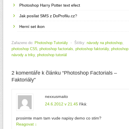
Photoshop Harry Potter text efect
Jak posílat SMS z
DoProfilu.cz
?
Herní set ikon
Zařazeno do:
Photoshop Tutoriály
⋅
Štítky:
návody na photoshop
,
photoshop CS5
,
photoshop factorials
,
photoshop faktoriály
,
photoshop
návody a triky
,
photoshop tutoriál
2 komentáře k článku “
Photoshop Factorials –
Faktoriály
”
nexxusmaito
24.6.2012 v 21.45
říká:
prosimte mam tam vude napisy demo co stim?
Reagovat
↓