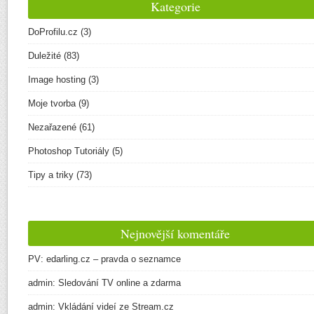
Kategorie
DoProfilu.cz
(3)
Duležité
(83)
Image hosting
(3)
Moje tvorba
(9)
Nezařazené
(61)
Photoshop Tutoriály
(5)
Tipy a triky
(73)
Nejnovější komentáře
PV
:
edarling.cz – pravda o seznamce
admin
:
Sledování TV online a zdarma
admin
:
Vkládání videí ze Stream.cz