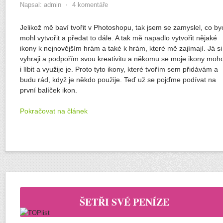
Napsal:
admin
⋅
4 komentáře
Jelikož mě baví tvořit v Photoshopu, tak jsem se zamyslel, co by
mohl vytvořit a předat to dále. A tak mě napadlo vytvořit nějaké
ikony k nejnovějším hrám a také k hrám, které mě zajímají. Já si
vyhraji a podpořím svou kreativitu a někomu se moje ikony moh
i líbit a využije je. Proto tyto ikony, které tvořím sem přidávám a
budu rád, když je někdo použije. Teď už se pojďme podívat na
první balíček ikon.
Pokračovat na článek
ŠETŘI SVÉ PENÍZE