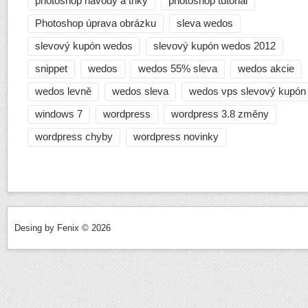
photoshop návody a triky
photoshop tutoriál
Photoshop úprava obrázku
sleva wedos
slevový kupón wedos
slevový kupón wedos 2012
snippet
wedos
wedos 55% sleva
wedos akcie
wedos levně
wedos sleva
wedos vps slevový kupón
windows 7
wordpress
wordpress 3.8 změny
wordpress chyby
wordpress novinky
Desing by Fenix © 2026